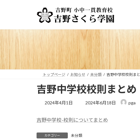
コ
ナ
ン
ビ
テ
ゲ
ン
ー
ツ
シ
へ
ョ
ス
ン
キ
に
ッ
移
プ
動
トップページ
お知らせ
未分類
吉野中学校校則ま
吉野中学校校則まとめ
最
2024年4月1日
2024年6月18日
pga
終
更
吉野中学校-校則についてまとめ
新
日
時
未分類
カテゴリー
: