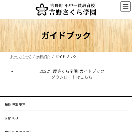
コ
ナ
ン
ビ
テ
ゲ
ン
ー
ツ
シ
へ
ョ
ガイドブック
ス
ン
キ
に
ッ
移
プ
動
トップページ
学校紹介
ガイドブック
2022年度さくら学園_ガイドブック
ダウンロードはこちら
年間行事予定
お知らせ